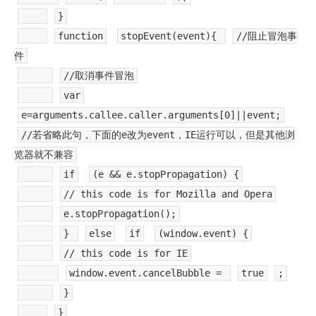
}
function
stopEvent(event){
//阻止冒泡事
件
//取消事件冒泡
var
e=arguments.callee.caller.arguments[0]||event;
//若省略此句，下面的e改为event，IE运行可以，但是其他浏
览器就不兼容
if
(e && e.stopPropagation) {
// this code is for Mozilla and Opera
e.stopPropagation();
}
else
if
(window.event) {
// this code is for IE
window.event.cancelBubble =
true
;
}
}