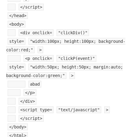
</script>
</head>
<body>
<div onclick=
"clickDiv()"
style=
"width:100px; height:100px; background-
color:red;"
>
<p onclick=
"clickP(event)"
style=
"width:50px; height:50px; margin:auto;
background-color:green;"
>
abad
</p>
</div>
<script type=
"text/javascript"
>
</script>
</body>
</html>