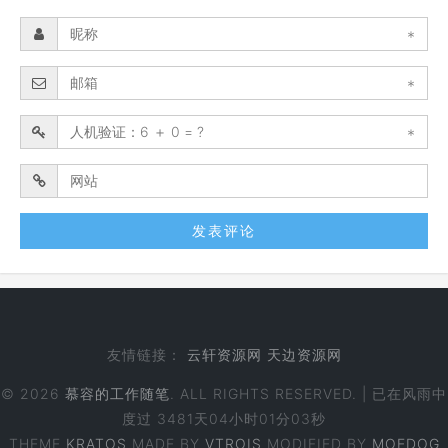
*
*
*
友情链接：
云轩资源网
天边资源网
© 2026
慕容的工作随笔
. ALL RIGHTS RESERVED. | 已在风雨中
度过
3481天04小时01分04秒
THEME
KRATOS
MADE BY
VTROIS
MODIFIED BY
MOEDOG