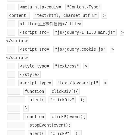
<meta http-equiv=
"Content-Type"
content=
"text/html; charset=utf-8"
>
<title>阻止事件冒泡</title>
<script src=
"js/jquery-1.11.3.min.js"
>
</script>
<script src=
"js/jquery.cookie.js"
>
</script>
<style type=
"text/css"
>
</style>
<script type=
"text/javascript"
>
function
clickDiv(){
alert(
"clickDiv"
);
}
function
clickP(event){
stopEvent(event);
alert(
"clickP"
);