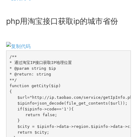
php用淘宝接口获取ip的城市省份
/**

* 通过淘宝IP接口获取IP地理位置

* @param string $ip

* @return: string

**/

function getCity($ip)

{

　　$url="http://ip.taobao.com/service/getIpInfo.php?
　　$ipinfo=json_decode(file_get_contents($url));

　　if($ipinfo->code=='1'){

　　　　return false;

　　}

　　$city = $ipinfo->data->region.$ipinfo->data->city
　　return $city;
