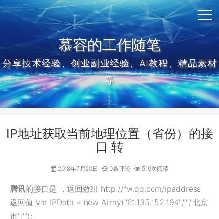
慕容的工作随笔
分享技术经验、创业副业经验、AI教程、精品素材
等
IP地址获取当前地理位置（省份）的接
口 转
2018年7月20日
0条评论
519次阅读
腾讯
的接口是 ，返回数组 http://fw.qq.com/ipaddress
返回值 var IPData = new Array("61.135.152.194","","北京
市","");