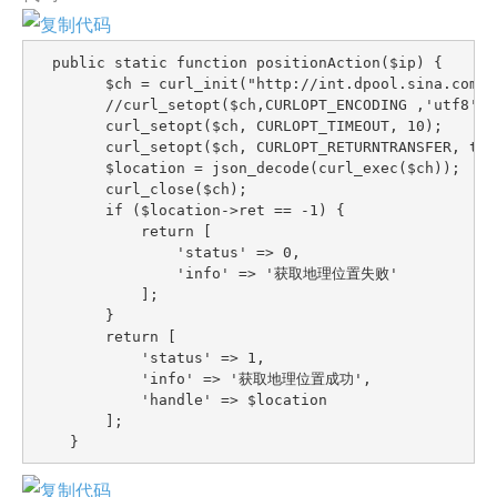
  public static function positionAction($ip) {

        $ch = curl_init("http://int.dpool.sina.com.c
        //curl_setopt($ch,CURLOPT_ENCODING ,'utf8'); 
        curl_setopt($ch, CURLOPT_TIMEOUT, 10);

        curl_setopt($ch, CURLOPT_RETURNTRANSFER, t
        $location = json_decode(curl_exec($ch));

        curl_close($ch);

        if ($location->ret == -1) {

            return [

                'status' => 0,

                'info' => '获取地理位置失败'

            ];

        }

        return [

            'status' => 1,

            'info' => '获取地理位置成功',

            'handle' => $location

        ];

    }