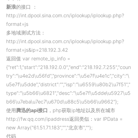
新浪
的接口 ：
http://int.dpool.sina.com.cn/iplookup/iplookup.php?
format=js
多地域测试方法：
http://int.dpool.sina.com.cn/iplookup/iplookup.php?
format=js&ip=218.192.3.42
返回值 var remote_ip_info =
{"ret":1,"start":"218.192.0.0","end":"218.192.7.255","coun
try":"\u4e2d\u56fd","province":"\u5e7f\u4e1c","city":"\
u5e7f\u5dde","district":"","isp":"\u6559\u80b2\u7f51","
type":"\u5b66\u6821","desc":"\u5e7f\u5dde\u5927\u5
b66\u7eba\u7ec7\u670d\u88c5\u5b66\u9662"};
使用
腾迅的api接口
，php获取ip地址以及所在城市
http://fw.qq.com/ipaddress返回类似：var IPData =
new Array("61.51.71.183","","北京市","");
代码