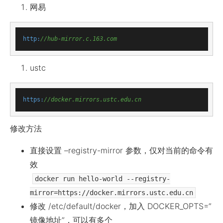
网易
http:
//hub-mirror.c
.163
.com
ustc
https:
//docker.mirrors.ustc.edu.cn
修改方法
直接设置 –registry-mirror 参数，仅对当前的命令有
效
docker run hello-world --registry-
mirror=https://docker.mirrors.ustc.edu.cn
修改 /etc/default/docker，加入 DOCKER_OPTS=”
镜像地址”，可以有多个