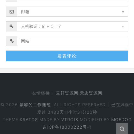
*
*
友情链接：
云轩资源网
天边资源网
© 2026
慕容的工作随笔
. ALL RIGHTS RESERVED. | 已在风雨中
度过
3483天11小时31分23秒
THEME
KRATOS
MADE BY
VTROIS
MODIFIED BY
MOEDOG
吉ICP备18000222号-1