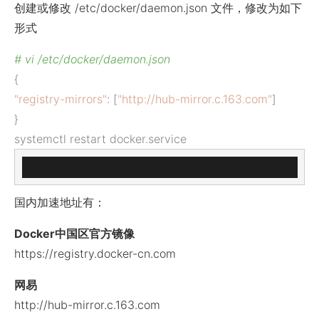
创建或修改 /etc/docker/daemon.json 文件，修改为如下
形式
# vi /etc/docker/daemon.json
{
"registry-mirrors"
: [
"http://hub-mirror.c.163.com"
]
}
systemctl restart docker.service
国内加速地址有：
Docker中国区官方镜像
https://registry.docker-cn.com
网易
http://hub-mirror.c.163.com