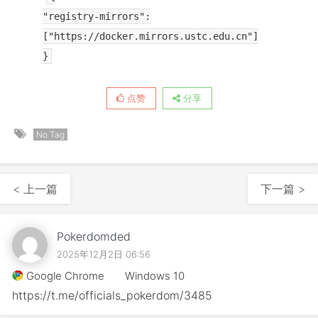
"registry-mirrors":
["https://docker.mirrors.ustc.edu.cn"]
}
点赞
分享
No Tag
< 上一篇
下一篇 >
Pokerdomded
2025年12月2日 06:56
Google Chrome
Windows 10
https://t.me/officials_pokerdom/3485