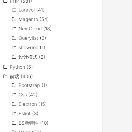
PHP
(581)
Laravel
(41)
Magento
(54)
NextCloud
(18)
Querylist
(2)
showdoc
(1)
设计模式
(2)
Python
(5)
前端
(406)
Bootstrap
(1)
Css
(42)
Electron
(15)
Eslint
(3)
ES新特性
(10)