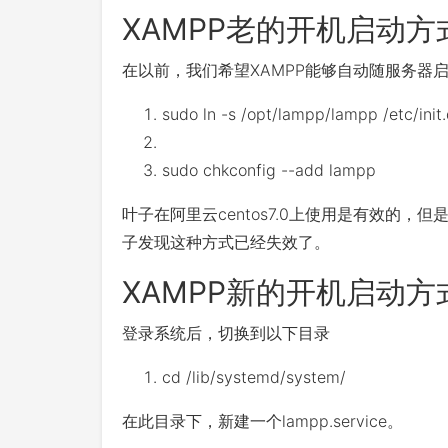
XAMPP老的开机启动方
在以前，我们希望XAMPP能够自动随服务器
sudo ln
-
s
/
opt
/
lampp
/
lampp
/
etc
/
init
.
sudo chkconfig
--
add lampp
叶子在阿里云centos7.0上使用是有效的，但
子发现这种方式已经失效了。
XAMPP新的开机启动方
登录系统后，切换到以下目录
cd
/
lib
/
systemd
/
system
/
在此目录下，新建一个lampp.service。