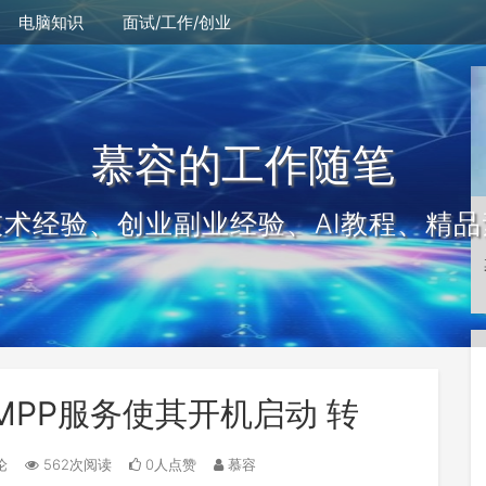
电脑知识
面试/工作/创业
慕容的工作随笔
技术经验、创业副业经验、AI教程、精品
AMPP服务使其开机启动 转
论
562次阅读
0人点赞
慕容