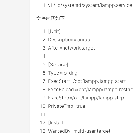
vi
/
lib
/
systemd
/
system
/
lampp
.
service
文件内容如下
[
Unit
]
Description
=
lampp
After
=
network
.
target
[
Service
]
Type
=
forking
ExecStart
=
/opt/
lampp
/
lampp start
ExecReload
=
/opt/
lampp
/
lampp restar
ExecStop
=
/opt/
lampp
/
lampp stop
PrivateTmp
=
true
[
Install
]
WantedBy
=
multi
-
user
.
target