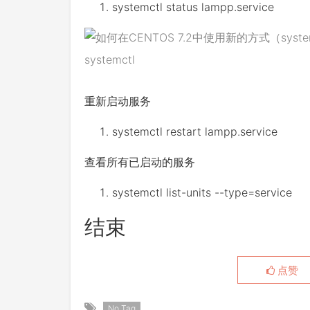
systemctl status lampp
.
service
systemctl
重新启动服务
systemctl restart lampp
.
service
查看所有已启动的服务
systemctl list
-
units
--
type
=
service
结束
点赞
No Tag