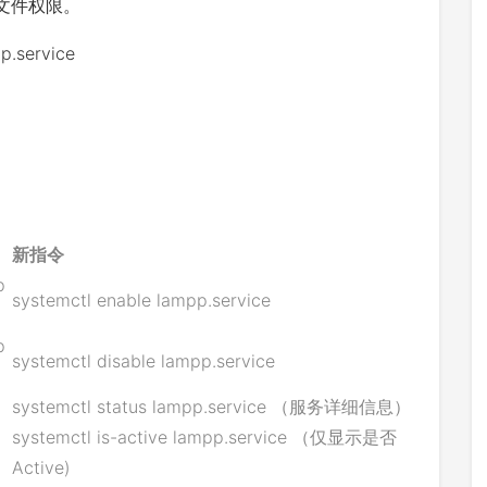
文件权限。
pp
.
service
新指令
p
systemctl enable lampp.service
p
systemctl disable lampp.service
systemctl status lampp.service （服务详细信息）
systemctl is-active lampp.service （仅显示是否
Active)