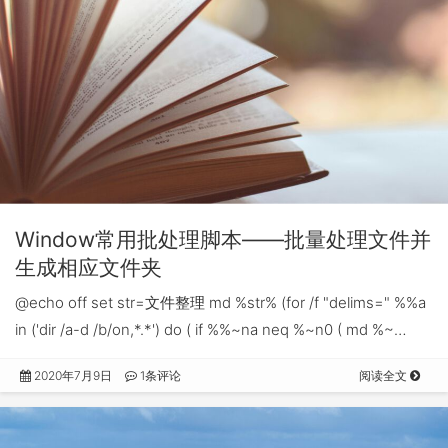
Window常用批处理脚本——批量处理文件并
生成相应文件夹
@echo off set str=文件整理 md %str% (for /f "delims=" %%a
in ('dir /a-d /b/on,*.*') do ( if %%~na neq %~n0 ( md %~…
2020年7月9日
1条评论
阅读全文