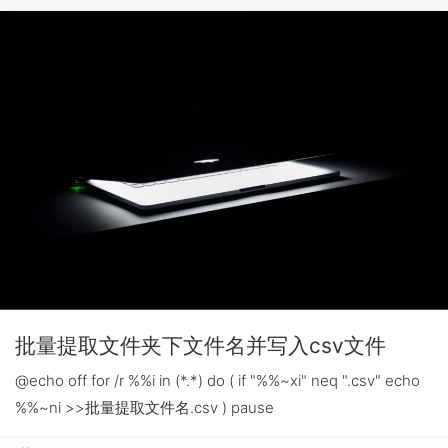
批量提取文件夹下文件名并写入csv文件
@echo off for /r %%i in (*.*) do ( if "%%~xi" neq ".csv" echo
%%~ni >>批量提取文件名.csv ) pause