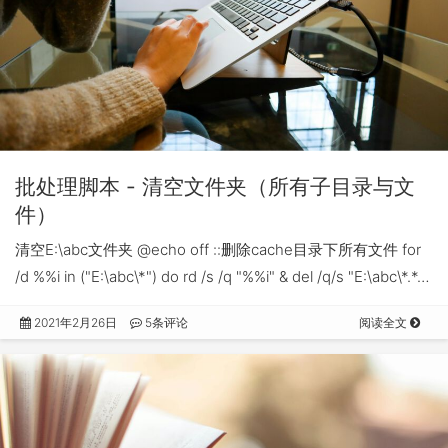
批处理脚本 - 清空文件夹（所有子目录与文
件）
清空E:\abc文件夹 @echo off ::删除cache目录下所有文件 for
/d %%i in ("E:\abc\*") do rd /s /q "%%i" & del /q/s "E:\abc\*.*…
2021年2月26日
5条评论
阅读全文