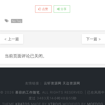
点赞
分享
No Tag
< 上一篇
下一篇 >
当前页面评论已关闭。
友情链接：
云轩资源网
天边资源网
© 2026
慕容的工作随笔
. ALL RIGHTS RESERVED. | 已在风雨中
度过
3483天14小时48分55秒
THEME
KRATOS
MADE BY
VTROIS
MODIFIED BY
MOEDOG