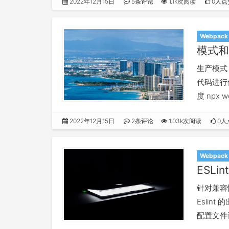
2022年12月15日
5条评论
1.1k次阅读
0人点
Webpack
模式和
生产模式
代码进行
度 npx we
2022年12月15日
2条评论
1.03k次阅读
0人
Webpack
ESLin
针对兼容性处
Esli
配置文件