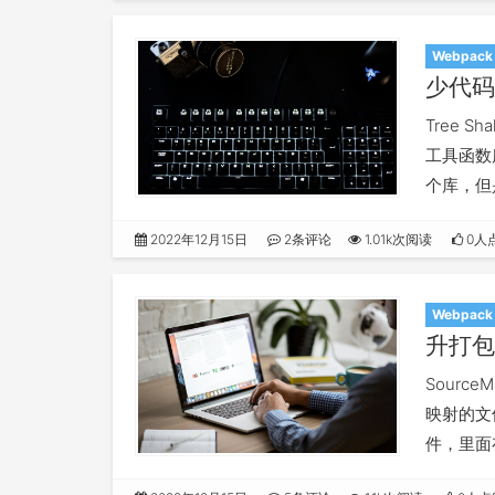
Webpack
少代码
Tree 
工具函数
个库，但
个库都打
2022年12月15日
2条评论
1.01k次阅读
0人
Webpack
升打包
Sourc
映射的文件
件，里面
文件，维