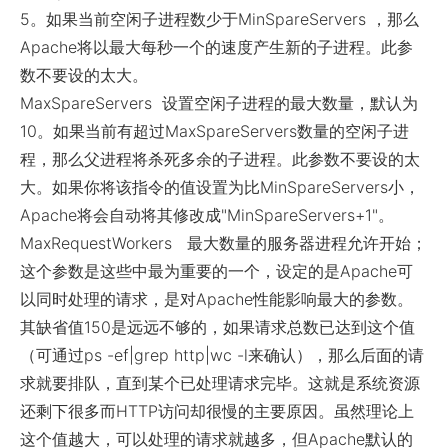
5。如果当前空闲子进程数少于MinSpareServers ，那么
Apache将以最大每秒一个的速度产生新的子进程。此参
数不要设的太大。
MaxSpareServers 设置空闲子进程的最大数量，默认为
10。如果当前有超过MaxSpareServers数量的空闲子进
程，那么父进程将杀死多余的子进程。此参数不要设的太
大。如果你将该指令的值设置为比MinSpareServers小，
Apache将会自动将其修改成"MinSpareServers+1"。
MaxRequestWorkers 最大数量的服务器进程允许开始；
这个参数是这些中最为重要的一个，设定的是Apache可
以同时处理的请求，是对Apache性能影响最大的参数。
其缺省值150是远远不够的，如果请求总数已达到这个值
（可通过ps -ef|grep http|wc -l来确认），那么后面的请
求就要排队，直到某个已处理请求完毕。这就是系统资源
还剩下很多而HTTP访问却很慢的主要原因。虽然理论上
这个值越大，可以处理的请求就越多，但Apache默认的