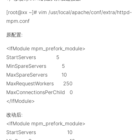
[root@xx ~]# vim /usr/local/apache/conf/extra/httpd-
mpm.conf
原配置:
<IfModule mpm_prefork_module>
StartServers 5
MinSpareServers 5
MaxSpareServers 10
MaxRequestWorkers 250
MaxConnectionsPerChild 0
</IfModule>
改动后:
<IfModule mpm_prefork_module>
StartServers 10