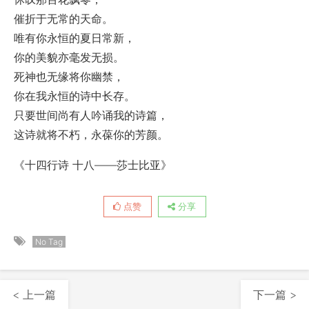
催折于无常的天命。
唯有你永恒的夏日常新，
你的美貌亦毫发无损。
死神也无缘将你幽禁，
你在我永恒的诗中长存。
只要世间尚有人吟诵我的诗篇，
这诗就将不朽，永葆你的芳颜。
《十四行诗 十八——莎士比亚》
点赞
分享
No Tag
< 上一篇
下一篇 >