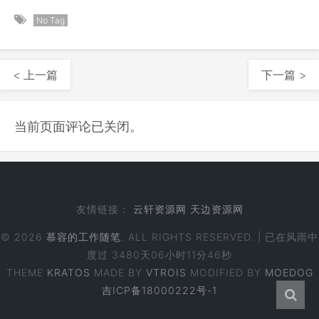
No Tag
< 上一篇
下一篇 >
当前页面评论已关闭。
友情链接：
云轩资源网
天边资源网
© 2026
慕容的工作随笔
. ALL RIGHTS RESERVED. | 已在风雨中
度过
3480天06小时11分46秒
THEME
KRATOS
MADE BY
VTROIS
MODIFIED BY
MOEDOG
吉ICP备18000222号-1