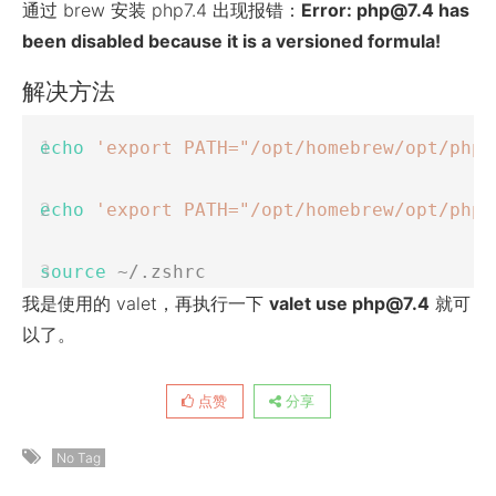
通过 brew 安装 php7.4 出现报错：
Error: php@7.4 has
been disabled because it is a versioned formula!
解决方法
echo
'export PATH="/opt/homebrew/opt/php@
echo
'export PATH="/opt/homebrew/opt/php@
source
 ~/.zshrc
我是使用的 valet，再执行一下
valet use php@7.4
就可
以了。
点赞
分享
No Tag