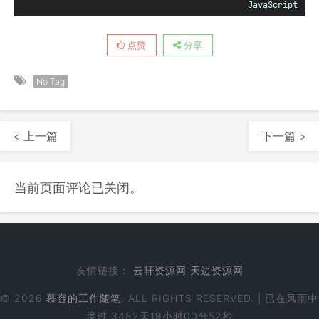
JavaScript
点赞
分享
No Tag
< 上一篇
下一篇 >
当前页面评论已关闭。
友情链接：
云轩资源网
天边资源网
© 2026
慕容的工作随笔
. ALL RIGHTS RESERVED. | 已在风雨中
度过
3482天19小时00分52秒