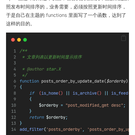
照发布时间排序的，业务需要，必须按照更新时间排序，
于是自己在主题的 functions 里面写了一个函数，达到了
这样的目的。
/**
 * 文章列表以更新时间显示排序
 * 
@
author
star.X
 */
function
posts_order_by_update_date
(
$orderby
)
{
if
  (
is_home
() 
||
is_archive
() 
||
is_feed
()
{
$orderby
=
"
post_modified_gmt desc
"
;
}
return
$orderby
;
}
add_filter
(
'
posts_orderby
'
,
'
posts_order_by_upd