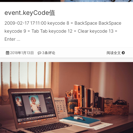
event.keyCode值
2009-02-17 17:11:00 keycode 8 = BackSpace BackSpace
keycode 9 = Tab Tab keycode 12 = Clear keycode 13 =
Enter …
2018年1月13日
3条评论
阅读全文