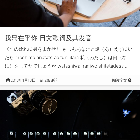
我只在乎你 日文歌词及其发音
《时の流れに身をまかせ》 もしもあなたと逢（あ）えずにい
たら moshimo anatato aezuni itara 私（わたし）は何（な
に）をしてたでしょうか watashiwa naniwo shitetadesy…
2018年1月13日
2条评论
阅读全文