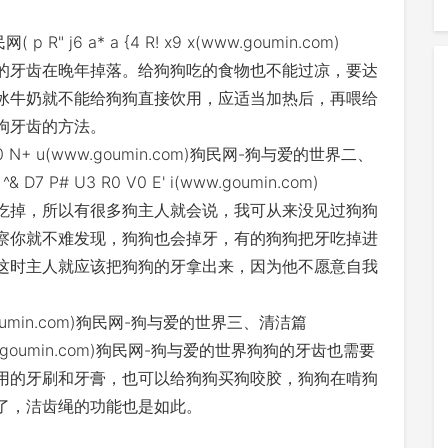
6 a* a {4 R! x9 x(www.goumin.com)
的牙齿在晚年掉落。给狗狗吃的食物也不能过凉，要达
冰牛奶就不能给狗狗直接饮用，应适当加热后，再喂给
狗牙齿的方法。
7 e0 N+ u(www.goumin.com)狗民网-狗与爱的世界二、
# U3 R0 V0 E' i(www.goumin.com)
吃掉，所以有很多狗主人就会说，我可从来没见过狗狗
察你就不难发现，狗狗也会掉牙，有的狗狗把牙吃掉进
这时主人就应该把狗狗的牙拿出来，因为他不愿意自我
ww.goumin.com)狗民网-狗与爱的世界三、清洁篇
[(www.goumin.com)狗民网-狗与爱的世界狗狗的牙齿也需要
用的牙刷和牙膏，也可以给狗狗买狗咬胶，狗狗在啃狗
了，洁齿绳的功能也是如此。