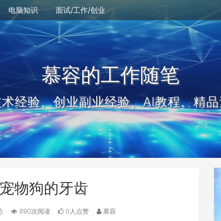
电脑知识
面试/工作/创业
慕容的工作随笔
技术经验、创业副业经验、AI教程、精品
宠物狗的牙齿
论
890次阅读
0人点赞
慕容