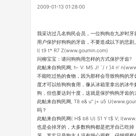
2009-01-13 01:28:00
我采访过几名狗民会员，一位狗狗在九岁时牙
用户保护好狗狗的牙齿，不要造成以下的悲剧。 狗民
l( t9 t* R7 Z(www.goumin.com)
问柳宝宝：请问狗狗用怎样的方式保护牙齿?
此帖来自狗民网; h- V: M5 J! `/ r ]4 n
不能吃过热的食物，因为那样会导致狗狗的牙
度才可以给狗狗食用，像从冰箱里拿出的冰牛
狗，但也要达到十度，这就是保护狗狗牙齿的
此帖来自狗民网, T8 e& u" j+ u5 U(ww
吗？
此帖来自狗民网( H$ b8 U) S1 Y t$ V; 
也是会掉牙的，大多数狗狗都是把牙自己吃掉
牙，其实只是狗主人没有细心观察，仔细观察