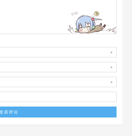
*
*
*