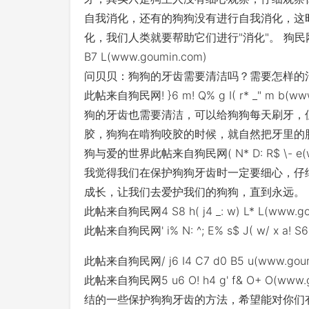
自我消化，还有的狗狗没有进行自我消化，这
化，我们人类就要帮助它们进行"消化"。 狗民网-狗
B7 L(www.goumin.com)
问贝贝：狗狗的牙齿需要清洁吗？需要怎样的
此帖来自狗民网! }6 m! Q% g I( r* _" m
狗的牙齿也需要清洁，可以给狗狗每天刷牙，
胶，狗狗在啃狗咬胶的时候，就自然把牙里的
狗与爱的世界此帖来自狗民网( N* D: R$ \- e(ww
我觉得我们在保护狗狗牙齿时一定要细心，仔
成长，让我们去爱护我们的狗狗，直到永远。
此帖来自狗民网4 S8 h( j4 _: w) L* L(
此帖来自狗民网' i% N: ^; E% s$ J( w/ x a! S
此帖来自狗民网/ j6 I4 C7 d0 B5 u(ww
此帖来自狗民网5 u6 O! h4 g' f& O+ O
结的一些保护狗狗牙齿的方法，希望能对你们有