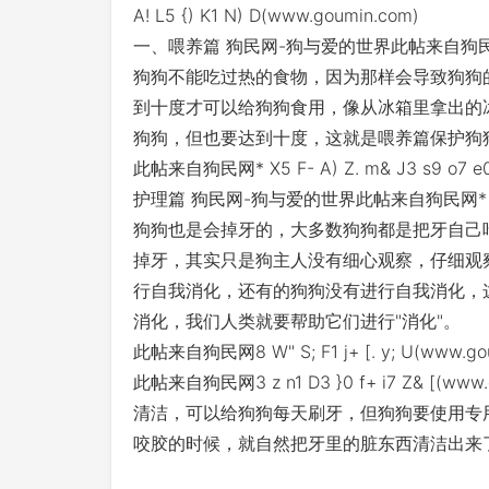
A! L5 {) K1 N) D(www.goumin.com)
一、喂养篇 狗民网-狗与爱的世界此帖来自狗民网( p R" j
狗狗不能吃过热的食物，因为那样会导致狗狗
到十度才可以给狗狗食用，像从冰箱里拿出的
狗狗，但也要达到十度，这就是喂养篇保护狗
此帖来自狗民网* X5 F- A) Z. m& J3 s9 o
护理篇 狗民网-狗与爱的世界此帖来自狗民网* ^& D7 P
狗狗也是会掉牙的，大多数狗狗都是把牙自己
掉牙，其实只是狗主人没有细心观察，仔细观
行自我消化，还有的狗狗没有进行自我消化，
消化，我们人类就要帮助它们进行"消化"。
此帖来自狗民网8 W" S; F1 j+ [. y; U(w
此帖来自狗民网3 z n1 D3 }0 f+ i7 Z& 
清洁，可以给狗狗每天刷牙，但狗狗要使用专
咬胶的时候，就自然把牙里的脏东西清洁出来