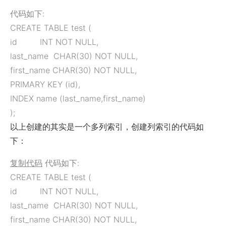
代码如下:
CREATE TABLE test (
id INT NOT NULL,
last_name CHAR(30) NOT NULL,
first_name CHAR(30) NOT NULL,
PRIMARY KEY (id),
INDEX name (last_name,first_name)
);
以上创建的其实是一个多列索引，创建列索引的代码如
下：
复制代码
代码如下:
CREATE TABLE test (
id INT NOT NULL,
last_name CHAR(30) NOT NULL,
first_name CHAR(30) NOT NULL,