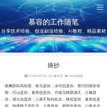
慕容的工作随笔
分享技术经验、创业副业经验、AI教程、精品素材
等
摘抄
2018年8月11日
3条评论
1.18k次阅读
夜阑卧听风吹雨，铁马是你，冰河也是你。君问归期未有
期，巴山是你，夜雨也是你。月落乌啼霜满天，江枫是
你，渔火也是你。人面不知何处去，桃花是你，春风也是
你。玲珑骰子安红豆，入骨是你，相思也是你。山有木兮