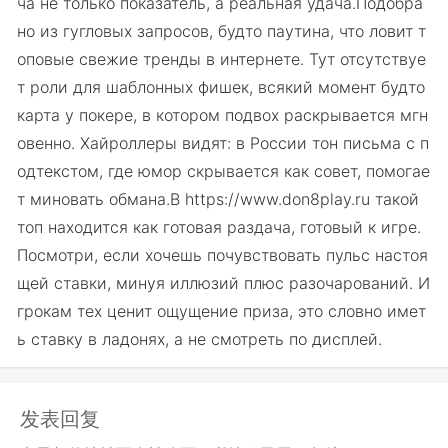
ча не только показатель, а реальная удача.Подобра
но из гугловых запросов, будто паутина, что ловит т
оповые свежие тренды в интернете. Тут отсутствуе
т роли для шаблонных фишек, всякий момент будто
карта у покере, в котором подвох раскрывается мгн
овенно. Хайроллеры видят: в России тон письма с п
одтекстом, где юмор скрывается как совет, помогае
т миновать обмана.В https://www.don8play.ru такой
топ находится как готовая раздача, готовый к игре.
Посмотри, если хочешь почувствовать пульс настоя
щей ставки, минуя иллюзий плюс разочарований. И
грокам тех ценит ощущение приза, это словно имет
ь ставку в ладонях, а не смотреть по дисплей.
发表回复