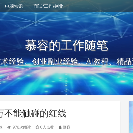
电脑知识
面试/工作/创业
慕容的工作随笔
技术经验、创业副业经验、AI教程、精品
万不能触碰的红线
论
978次阅读
0人点赞
慕容