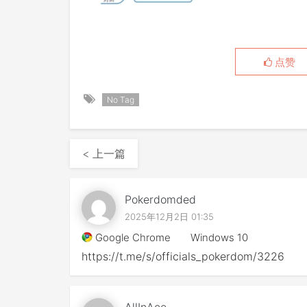
点赞
No Tag
< 上一篇
Pokerdomded
2025年12月2日 01:35
Google Chrome
Windows 10
https://t.me/s/officials_pokerdom/3226
AllInAce