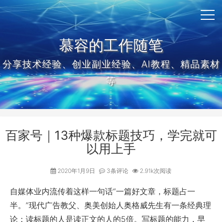
慕容的工作随笔
分享技术经验、创业副业经验、AI教程、精品素材
等
百家号｜13种爆款标题技巧，学完就可
以用上手
2020年1月9日
3条评论
2.91k次阅读
自媒体业内流传着这样一句话“
一篇好文章，标题占一
半
。”现代广告教父、奥美创始人奥格威先生有一条经典理
论：
读标题的人是读正文的人的5倍
。写标题的能力，早