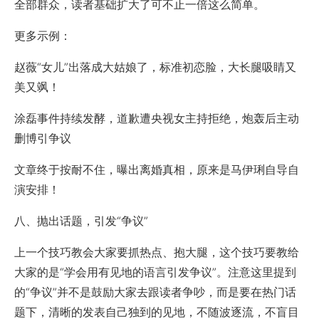
全部群众，读者基础扩大了可不止一倍这么简单。
更多示例：
赵薇“女儿”出落成大姑娘了，标准初恋脸，大长腿吸睛又
美又飒！
涂磊事件持续发酵，道歉遭央视女主持拒绝，炮轰后主动
删博引争议
文章终于按耐不住，曝出离婚真相，原来是马伊琍自导自
演安排！
八、抛出话题，引发“争议”
上一个技巧教会大家要抓热点、抱大腿，这个技巧要教给
大家的是“学会用有见地的语言引发争议”。注意这里提到
的“争议”并不是鼓励大家去跟读者争吵，而是要在热门话
题下，清晰的发表自己独到的见地，不随波逐流，不盲目