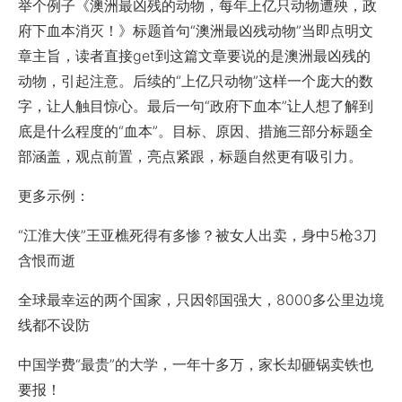
举个例子《澳洲最凶残的动物，每年上亿只动物遭殃，政
府下血本消灭！》标题首句“澳洲最凶残动物”当即点明文
章主旨，读者直接get到这篇文章要说的是澳洲最凶残的
动物，引起注意。后续的“上亿只动物”这样一个庞大的数
字，让人触目惊心。最后一句“政府下血本”让人想了解到
底是什么程度的“血本”。目标、原因、措施三部分标题全
部涵盖，观点前置，亮点紧跟，标题自然更有吸引力。
更多示例：
“江淮大侠”王亚樵死得有多惨？被女人出卖，身中5枪3刀
含恨而逝
全球最幸运的两个国家，只因邻国强大，8000多公里边境
线都不设防
中国学费“最贵”的大学，一年十多万，家长却砸锅卖铁也
要报！