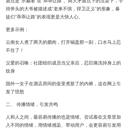
盾点是“示威者”在“乖乖让路”。两大矛盾点下的渲染下，手
持斧头的大爷被描述成“老来不惧，捍卫正义”的形象，暴
徒们“乖乖让路”的表现更是大快人心。
更多示例：
云南女人煮了两天的腊肉，打开锅盖那一刻，口水马上忍
不住了！
父爱的召唤：社团组织成员当父亲后，忍巨痛洗掉身上的
纹身
国外一女子在酒店房间的壶里煮脏了的内裤，这在网上引
发了愤怒
二、 传播情绪，引发共鸣
人和人之间，最容易传播的也是情绪。尝试着在文章里加
入不同的情绪，用情绪感染、带动用户，会更容易引发用