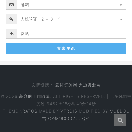
*
*
友情链接：
云轩资源网
天边资源网
© 2026
慕容的工作随笔
. ALL RIGHTS RESERVED. | 已在风雨中
度过
3482天15小时40分15秒
THEME
KRATOS
MADE BY
VTROIS
MODIFIED BY
MOEDOG
吉ICP备18000222号-1