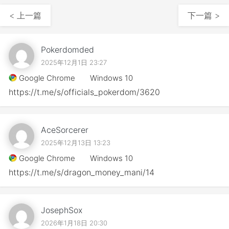
< 上一篇
下一篇 >
Pokerdomded
2025年12月1日 23:27
Google Chrome
Windows 10
https://t.me/s/officials_pokerdom/3620
AceSorcerer
2025年12月13日 13:23
Google Chrome
Windows 10
https://t.me/s/dragon_money_mani/14
JosephSox
2026年1月18日 20:30