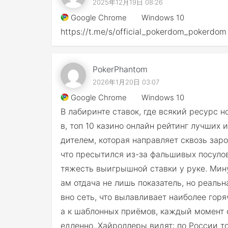
2025年12月19日 08:26
Google Chrome
Windows 10
https://t.me/s/official_pokerdom_pokerdom
PokerPhantom
2026年1月20日 03:07
Google Chrome
Windows 10
В лабиринте ставок, где всякий ресурс 
в, топ 10 казино онлайн рейтинг лучших
дителем, которая направляет сквозь зар
что пресытился из-за фальшивых посулов,
тяжесть выигрышной ставки у руке. Мин
ам отдача не лишь показатель, но реальн
вно сеть, что вылавливает наиболее гор
а к шаблонных приёмов, каждый момент с
едленно. Хайроллеры видят: по России т