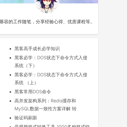
慕容的工作随笔，分享经验心得、优质课程等。
黑客高手成长必学知识
黑客必学：DOS状态下命令方式入侵
系统（下）
黑客必学：DOS状态下命令方式入侵
系统 （上）
黑客常用DOS命令
高并发架构系列：Redis缓存和
MySQL数据一致性方案详解 转
验证码刷新
音视频格式转换工具 1000多种格式快