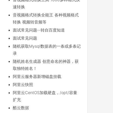
速转换
音视频格式转换全能王 各种视频格式
转换 视频转音频等
面试常见问题--转自百度知道
面试常见问题
随机获取Mysql数据表的一条或多条记
录
随机姓名生成器 创意命名的神器，获
取独特姓名！
阿里云服务器新增磁盘挂载
阿里云快照
阿里云CentOS加载硬盘，/opt/容量
扩充
酷云数据