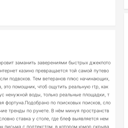
норовит заманить заверениями быстрых джекпото
 интернет казино превращается той самой путево
осли подвохов. Тем ветеранов плюс начинающих,
 это помощник, чтоб ощутить реальную rtp, как
ус ненужной воды, только реальные площадки, т
ая фортуна.Подобрано по поисковых поисков, сло
ячие тренды по рунете. В нём минуя пространств
ловно ставка у столе, где блеф выявляется нем
он письма с подтекстом, в котором юмор скрыва