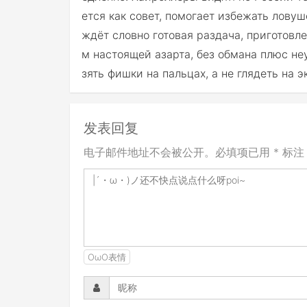
ется как совет, помогает избежать ловуше
ждёт словно готовая раздача, приготовле
м настоящей азарта, без обмана плюс неу
зять фишки на пальцах, а не глядеть на э
发表回复
电子邮件地址不会被公开。必填项已用 * 标注
OωO表情