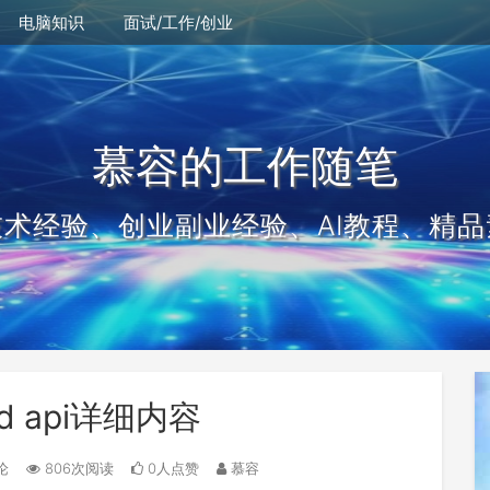
电脑知识
面试/工作/创业
慕容的工作随笔
技术经验、创业副业经验、AI教程、精品
oud api详细内容
论
806次阅读
0人点赞
慕容