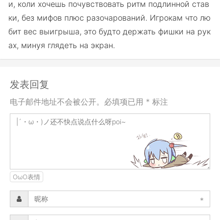
и, коли хочешь почувствовать ритм подлинной став
ки, без мифов плюс разочарований. Игрокам что лю
бит вес выигрыша, это будто держать фишки на рук
ах, минуя глядеть на экран.
发表回复
电子邮件地址不会被公开。必填项已用 * 标注
OωO表情
*