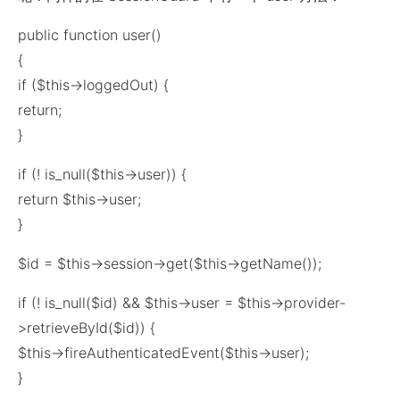
public function user()
{
if ($this->loggedOut) {
return;
}
if (! is_null($this->user)) {
return $this->user;
}
$id = $this->session->get($this->getName());
if (! is_null($id) && $this->user = $this->provider-
>retrieveById($id)) {
$this->fireAuthenticatedEvent($this->user);
}