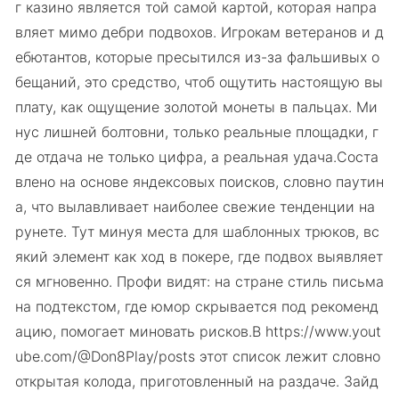
г казино является той самой картой, которая напра
вляет мимо дебри подвохов. Игрокам ветеранов и д
ебютантов, которые пресытился из-за фальшивых о
бещаний, это средство, чтоб ощутить настоящую вы
плату, как ощущение золотой монеты в пальцах. Ми
нус лишней болтовни, только реальные площадки, г
де отдача не только цифра, а реальная удача.Соста
влено на основе яндексовых поисков, словно паутин
а, что вылавливает наиболее свежие тенденции на
рунете. Тут минуя места для шаблонных трюков, вс
який элемент как ход в покере, где подвох выявляет
ся мгновенно. Профи видят: на стране стиль письма
на подтекстом, где юмор скрывается под рекоменд
ацию, помогает миновать рисков.В https://www.yout
ube.com/@Don8Play/posts этот список лежит словно
открытая колода, приготовленный на раздаче. Зайд