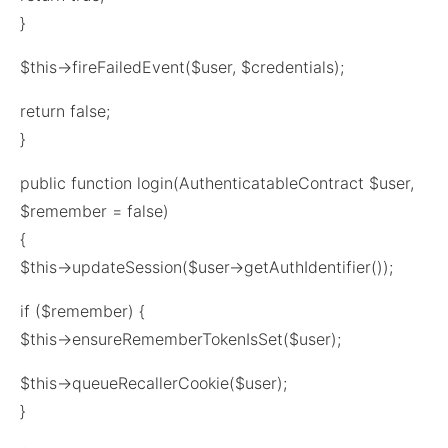
}
$this->fireFailedEvent($user, $credentials);
return false;
}
public function login(AuthenticatableContract $user,
$remember = false)
{
$this->updateSession($user->getAuthIdentifier());
if ($remember) {
$this->ensureRememberTokenIsSet($user);
$this->queueRecallerCookie($user);
}