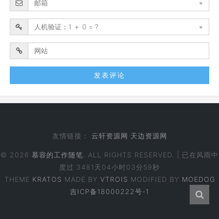
*
*
友情链接：
云轩资源网
天边资源网
© 2026
慕容的工作随笔
. ALL RIGHTS RESERVED. | 已在风雨中
度过
3481天04小时03分59秒
THEME
KRATOS
MADE BY
VTROIS
MODIFIED BY
MOEDOG
吉ICP备18000222号-1