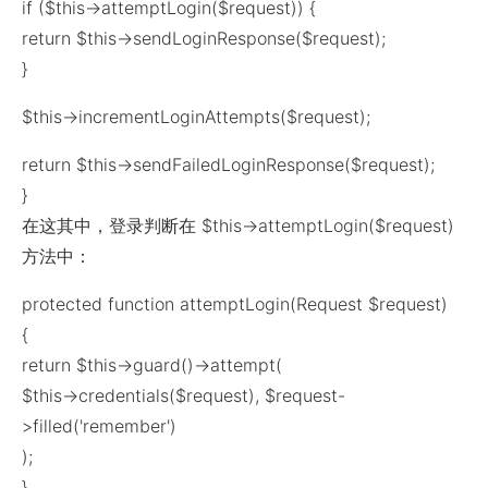
if ($this->attemptLogin($request)) {
return $this->sendLoginResponse($request);
}
$this->incrementLoginAttempts($request);
return $this->sendFailedLoginResponse($request);
}
在这其中，登录判断在 $this->attemptLogin($request)
方法中：
protected function attemptLogin(Request $request)
{
return $this->guard()->attempt(
$this->credentials($request), $request-
>filled('remember')
);
}