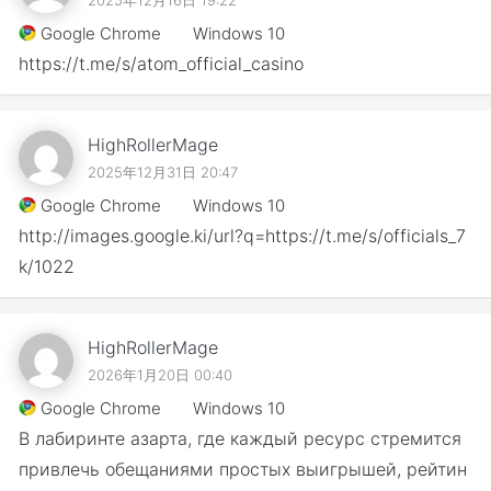
2025年12月16日 19:22
Google Chrome
Windows 10
https://t.me/s/atom_official_casino
HighRollerMage
2025年12月31日 20:47
Google Chrome
Windows 10
http://images.google.ki/url?q=https://t.me/s/officials_7
k/1022
HighRollerMage
2026年1月20日 00:40
Google Chrome
Windows 10
В лабиринте азарта, где каждый ресурс стремится
привлечь обещаниями простых выигрышей, рейтин