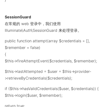
SessionGuard
在常规的 web 登录中，我们使用
Illuminate\Auth\SessionGuard 来处理登录。
public function attempt(array $credentials = [],
$remember = false)
{
$this->fireAttemptEvent($credentials, $remember);
$this->lastAttempted = $user = $this->provider-
>retrieveByCredentials($credentials);
if ($this->hasValidCredentials($user, $credentials)) {
$this->login($user, $remember);
return true;