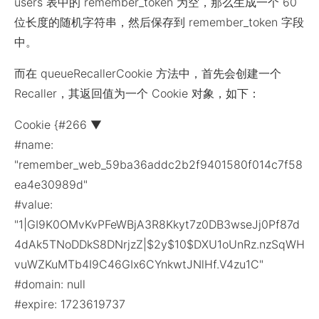
users 表中的 remember_token 为空，那么生成一个 60
位长度的随机字符串，然后保存到 remember_token 字段
中。
而在 queueRecallerCookie 方法中，首先会创建一个
Recaller，其返回值为一个 Cookie 对象，如下：
Cookie {#266 ▼
#name:
"remember_web_59ba36addc2b2f9401580f014c7f58
ea4e30989d"
#value:
"1|GI9K0OMvKvPFeWBjA3R8Kkyt7z0DB3wseJj0Pf87d
4dAk5TNoDDkS8DNrjzZ|$2y$10$DXU1oUnRz.nzSqWH
vuWZKuMTb4I9C46GIx6CYnkwtJNlHf.V4zu1C"
#domain: null
#expire: 1723619737