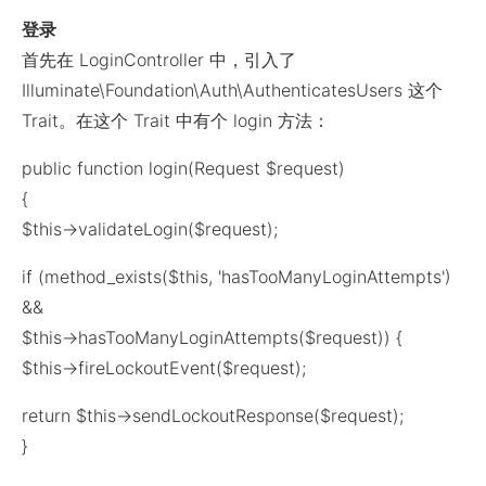
登录
首先在 LoginController 中，引入了
Illuminate\Foundation\Auth\AuthenticatesUsers 这个
Trait。在这个 Trait 中有个 login 方法：
public function login(Request $request)
{
$this->validateLogin($request);
if (method_exists($this, 'hasTooManyLoginAttempts')
&&
$this->hasTooManyLoginAttempts($request)) {
$this->fireLockoutEvent($request);
return $this->sendLockoutResponse($request);
}