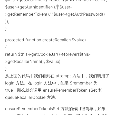
$user->getAuthIdentifier().'|'.$user-
>getRememberToken().'|'.$user->getAuthPassword()
));
}
protected function createRecaller($value)
{
return $this->getCookieJar()->forever($this-
>getRecallerName(), $value);
}
从上面的代码中我们看到在 attempt 方法中，我们调用了
login 方法。在 login 方法中，如果 $remember 为
true，那么就会调用 ensureRememberTokenIsSet 和
queueRecallerCookie 方法。
ensureRememberTokenIsSet 方法的作用很简单，如果