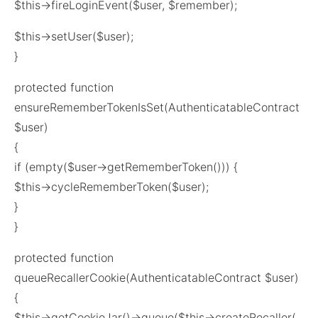
$this->fireLoginEvent($user, $remember);
$this->setUser($user);
}
protected function
ensureRememberTokenIsSet(AuthenticatableContract
$user)
{
if (empty($user->getRememberToken())) {
$this->cycleRememberToken($user);
}
}
protected function
queueRecallerCookie(AuthenticatableContract $user)
{
$this->getCookieJar()->queue($this->createRecaller(