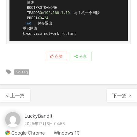
      修改

BOOTPROTO
=
NONE
IPADDR
0
=
192.168
.
1
.10
  与主机一个网段

PREFIX
0
=
24
:wq
   保存退出

    重启网络

    $
>
service network restart  
点赞
分享
No Tag
< 上一篇
下一篇 >
LuckyBandit
2025年12月6日 04:56
Google Chrome
Windows 10