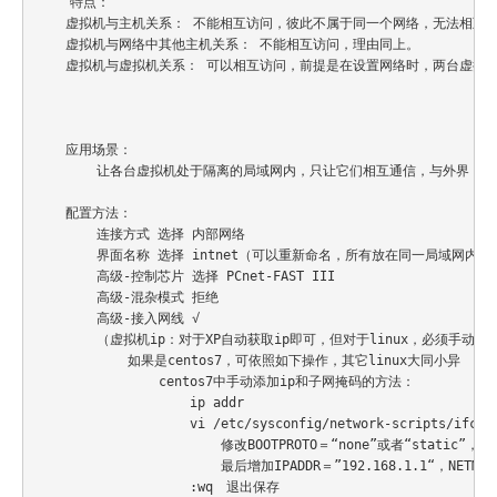
    特点：

    虚拟机与主机关系： 不能相互访问，彼此不属于同一个网络，无法相互访
    虚拟机与网络中其他主机关系： 不能相互访问，理由同上。

    虚拟机与虚拟机关系： 可以相互访问，前提是在设置网络时，两台虚拟机
    应用场景：

        让各台虚拟机处于隔离的局域网内，只让它们相互通信，与外界（包
    配置方法：

        连接方式 选择 内部网络

        界面名称 选择 intnet（可以重新命名，所有放在同一局域网内
        高级
-
控制芯片 选择 
PCnet
-
FAST
III
        高级
-
混杂模式 拒绝

        高级
-
接入网线 √

        （虚拟机ip：对于
XP
自动获取ip即可，但对于linux，必须手动配
            如果是centos7，可依照如下操作，其它linux大同小异

                centos7中手动添加ip和子网掩码的方法：

                    ip addr                           
                    vi 
/
etc
/
sysconfig
/
network
-
scripts
/
ifcfg
                        修改
BOOTPROTO
＝“
none
”或者“
static
”，这
                        最后增加
IPADDR
＝”
192.168
.
1.1
“，
NETMAS
:
wq　退出保存
