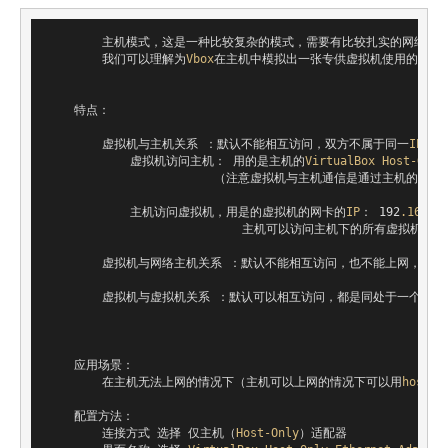
        主机模式，这是一种比较复杂的模式，需要有比较扎实的网络
        我们可以理解为
Vbox
在主机中模拟出一张专供虚拟机使用的网卡
    特点：

        虚拟机与主机关系 ：默认不能相互访问，双方不属于同一
IP
段，
            虚拟机访问主机： 用的是主机的
VirtualBox
Host-Only
                        （注意虚拟机与主机通信是通过主机的名为
            主机访问虚拟机，用是的虚拟机的网卡的
IP
： 192
.168
.5
                            主机可以访问主机下的所有虚拟机，和
        虚拟机与网络主机关系 ：默认不能相互访问，也不能上网，原
        虚拟机与虚拟机关系 ：默认可以相互访问，都是同处于一个网段。
    应用场景：

        在主机无法上网的情况下（主机可以上网的情况下可以用
host-o
    配置方法：

        连接方式 选择 仅主机（
Host-Only
）适配器
