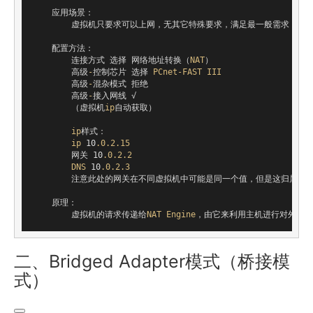
    应用场景：

        虚拟机只要求可以上网，无其它特殊要求，满足最一般需求

    配置方法：

        连接方式 选择 网络地址转换（
NAT
）

        高级
-
控制芯片 选择 
PCnet-FAST
III
        高级
-
混杂模式 拒绝

        高级
-
接入网线 √

        （虚拟机
ip
自动获取）

ip
样式：

ip
 10
.0
.2
.15
        网关 10
.0
.2
.2
DNS
 10
.0
.2
.3
        注意此处的网关在不同虚拟机中可能是同一个值，但是这归属于
    原理：

        虚拟机的请求传递给
NAT
Engine
，由它来利用主机进行对外的网
二、Bridged Adapter模式（桥接模
式）