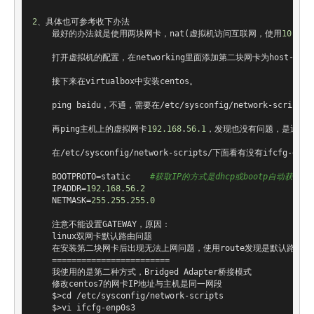
2
、具体也可参考收下办法

    最好的办法就是使用两块网卡，nat
(
虚拟机访问互联网，使用
10.0
.
2
    打开虚拟机的配置，在networking里面添加第二块网卡为host
-
only
    接下来在virtualbox中安装centos。

    ping baidu，不通，需要在
/
etc
/
sysconfig
/
network
-
scripts
/
    再ping主机上的虚拟网卡
192.168
.
56
.1
，发现也没有问题，是通的，
    在
/
etc
/
sysconfig
/
network
-
scripts
/
下面看有没有ifcfg
-
eth
BOOTPROTO
=
static    
#获取IP的方式是dhcp或bootp自动获取，s
IPADDR
=
192.168
.
56
.2
NETMASK
=
255.255
.
255
.0
    注意不能设置
GATEWAY
，原因：

    linux双网卡默认路由问题

    在安装第二块网卡后出现无法上网问题，使用route发现是默认路由出
===
===
===
===
===
===
===
===
    我使用的是第二种方式，
Bridged
Adapter
桥接模式

    修改centos7的网卡
IP
地址与主机是同一网段

    $
>
cd 
/
etc
/
sysconfig
/
network
-
scripts  

    $
>
vi ifcfg
-
enp0s3  
