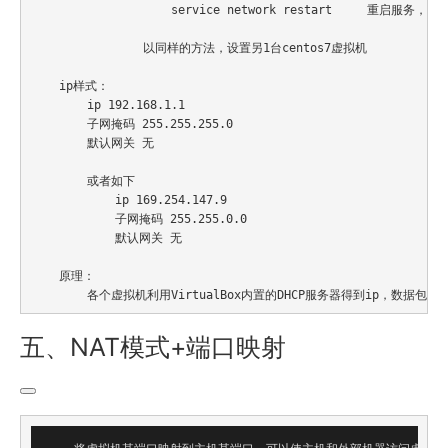
                    service network restart     重启服务，生效
                以同样的方法，设置另
1
台centos7虚拟机

    ip样式：

        ip 
192.168
.
1.1
        子网掩码 
255.255
.
255.0
        默认网关 无

        或者如下

            ip 
169.254
.
147.9
            子网掩码 
255.255
.
0.0
            默认网关 无

    原理：

        各个虚拟机利用
VirtualBox
内置的
DHCP
服务器得到ip，数据包传
五、NAT模式+端口映射