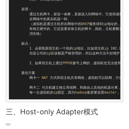
    原理：

        通过主机网卡，架设一条桥，直接连入到网络中。它使得虚拟
        在网络中的真实机器一样。 

        （虚拟机是通过主机所在网络中的
DHCP
服务得到
ip
地址的，所以
        有独立硬件的，它还是要依靠主机的网卡，因此，主机要断开网
        消失咯）

    缺点：

        1、会获取跟宿主机一个段的
ip
地址，比如宿主机
ip
 192
.168
.1
        但是公司的
ip
应该都是严格管理的，所以这种方法不好维护，如
        2、如果宿主机上通过
PPPOE
拨号上网的，虚拟机也无法使用桥接

    最佳方案

        网卡一 
NAT
 方式和宿主机共享网络，虚拟机可以联网，方便下载
        网卡二 与主机建立独立局域网，和路由上其他的机器分离，
(
现
        每一台虚拟机的
ip
固定，因为
hadoop
集群要设置
master
，
ip
三、Host-only Adapter模式