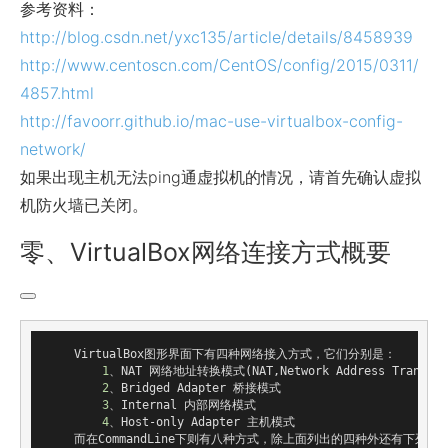
参考资料：
http://blog.csdn.net/yxc135/article/details/8458939
http://www.centoscn.com/CentOS/config/2015/0311/
4857.html
http://favoorr.github.io/mac-use-virtualbox-config-
network/
如果出现主机无法ping通虚拟机的情况，请首先确认虚拟
机防火墙已关闭。
零、VirtualBox网络连接方式概要
    VirtualBox图形界面下有四种网络接入方式，它们分别是：

1
、NAT 网络地址转换模式
(
NAT
,
Network
Address
 Translat
2
、
Bridged
 Adapter 桥接模式

3
、Internal 内部网络模式

4
、Host
-
only Adapter 主机模式

    而在CommandLine下则有八种方式，除上面列出的四种外还有下列四种