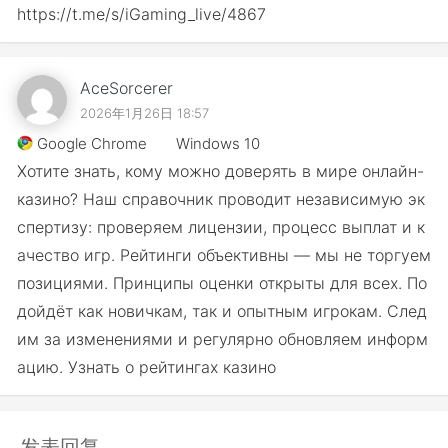
https://t.me/s/iGaming_live/4867
AceSorcerer
2026年1月26日 18:57
Google Chrome
Windows 10
Хотите знать, кому можно доверять в мире онлайн-
казино? Наш справочник проводит независимую эк
спертизу: проверяем лицензии, процесс выплат и к
ачество игр. Рейтинги объективны — мы не торгуем
позициями. Принципы оценки открыты для всех. По
дойдёт как новичкам, так и опытным игрокам. След
им за изменениями и регулярно обновляем информ
ацию. Узнать о рейтингах казино
发表回复