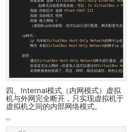
        界面名称 选择 
VirtualBox
Host-Only
Ethernet
Adapter
            如果无法设置界面名称，可以：
In
VirtualBox
 > 
Prefe
        高级
-
控制芯片 选择 
PCnet-FAST
III
        高级
-
混杂模式 拒绝

        高级
-
接入网线 √

        （虚拟机
ip
自动获取，也可以自己进行配置，网关配置为主机中虚
ip
样式：

ip
 与本机
VirtualBox
Host-Only
Network
的网卡
ip
在同一网
        网关 本机
VirtualBox
Host-Only
Network
的网卡
ip
（默认1
    原理：

        通过
VirtualBox
Host-Only
Network
网卡进行通信，虚拟机
        应该是无法上网的（但是有人说可以通过对
VirtualBox
Host-
四、Internal模式（内网模式）虚拟
机与外网完全断开，只实现虚拟机于
虚拟机之间的内部网络模式。