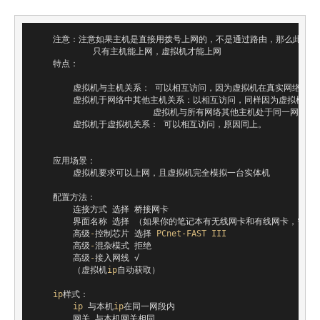
    注意：注意如果主机是直接用拨号上网的，不是通过路由，那么此方式
            只有主机能上网，虚拟机才能上网

    特点：

        虚拟机与主机关系： 可以相互访问，因为虚拟机在真实网络段中
        虚拟机于网络中其他主机关系：以相互访问，同样因为虚拟机在
                        虚拟机与所有网络其他主机处于同一网
        虚拟机于虚拟机关系： 可以相互访问，原因同上。

    应用场景：

        虚拟机要求可以上网，且虚拟机完全模拟一台实体机

    配置方法：

        连接方式 选择 桥接网卡

        界面名称 选择 （如果你的笔记本有无线网卡和有线网卡，需要
        高级
-
控制芯片 选择 
PCnet-FAST
III
        高级
-
混杂模式 拒绝

        高级
-
接入网线 √

        （虚拟机
ip
自动获取）

ip
样式：

ip
 与本机
ip
在同一网段内

        网关 与本机网关相同
