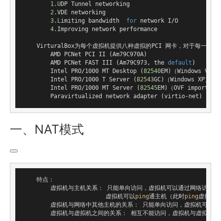
1.
U
DP
Tunnel
 networking

2.
VDE
 networking

3.
L
imiting
 bandwidth  
for
 network I
/
O
4.
Improving
 network performance

    VirturalBox为每个虚拟机提供八种虚拟的PCI 网卡，对于每
AMD
PCNet
PCI
II
(
Am79C970A
)
AMD
PCNet
FAST
III
(
Am79C973
,
 the 
default
)
Intel
 PRO
/
1000
MT
Desktop
(
82540
EM
)
（
Windows
Vist
Intel
 PRO
/
1000
T
Server
(
82543
GC
)
（
Windows
 XP）

Intel
 PRO
/
1000
MT
Server
(
82545
EM
)
（
OVF
 imports 
f
Paravirtualized
 network 
adapter
(
virtio
-
net
)
一、NAT模式
    特点：

        虚拟机与主机关系： 只能单向访问，虚拟机可以通过网络访问
                        虚拟机可以
ping
通主机（此时
ping
虚拟机
        虚拟机与网络中其他主机的关系： 只能单向访问，虚拟机可以
        虚拟机与虚拟机之间的关系： 相互不能访问，虚拟机与虚拟机