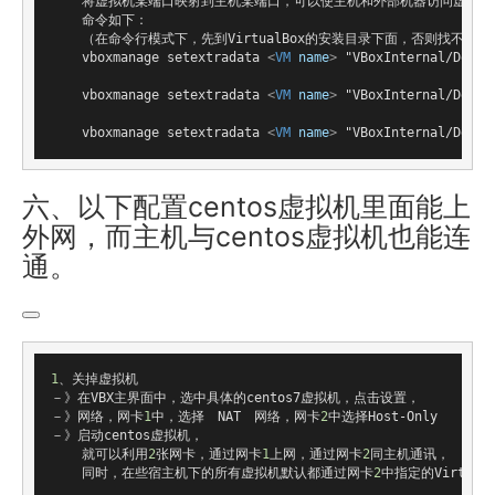
    将虚拟机某端口映射到主机某端口，可以使主机和外部机器访问虚拟机提
    命令如下：

    （在命令行模式下，先到VirtualBox的安装目录下面，否则找不到命令
    vboxmanage setextradata 
<
VM
name
>
 "VBoxInternal/Devic
    vboxmanage setextradata 
<
VM
name
>
 "VBoxInternal/Devic
    vboxmanage setextradata 
<
VM
name
>
 "VBoxInternal/Devic
六、以下配置centos虚拟机里面能上
外网，而主机与centos虚拟机也能连
通。
1
、关掉虚拟机

－》在
VBX
主界面中，选中具体的centos7虚拟机，点击设置，

－》网络，网卡
1
中，选择　
NAT
　网络，网卡
2
中选择
Host
-
Only
－》启动centos虚拟机，

    就可以利用
2
张网卡，通过网卡
1
上网，通过网卡
2
同主机通讯，

    同时，在些宿主机下的所有虚拟机默认都通过网卡
2
中指定的
Virtual