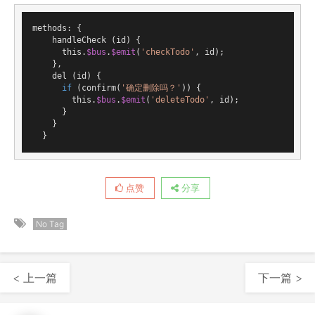
methods: {

    handleCheck (id) {

      this.
$bus
.
$emit
(
'checkTodo'
, id);

    },

    del (id) {

if
 (confirm(
'确定删除吗？'
)) {

        this.
$bus
.
$emit
(
'deleteTodo'
, id);

      }

    }

  }
点赞
分享
No Tag
< 上一篇
下一篇 >