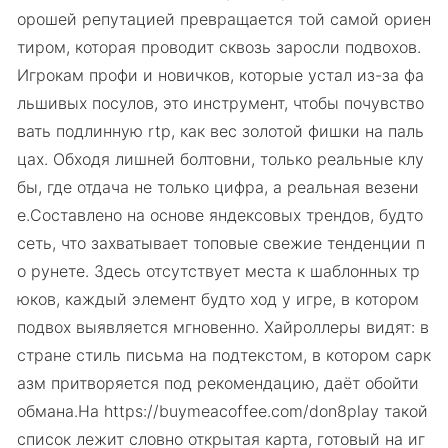
орошей репутацией превращается той самой ориен
тиром, которая проводит сквозь заросли подвохов.
Игрокам профи и новичков, которые устал из-за фа
льшивых посулов, это инструмент, чтобы почувство
вать подлинную rtp, как вес золотой фишки на паль
цах. Обходя лишней болтовни, только реальные клу
бы, где отдача не только цифра, а реальная везени
е.Составлено на основе яндексовых трендов, будто
сеть, что захватывает топовые свежие тенденции п
о рунете. Здесь отсутствует места к шаблонных тр
юков, каждый элемент будто ход у игре, в котором
подвох выявляется мгновенно. Хайроллеры видят: в
стране стиль письма на подтекстом, в котором сарк
азм притворяется под рекомендацию, даёт обойти
обмана.На https://buymeacoffee.com/don8play такой
список лежит словно открытая карта, готовый на иг