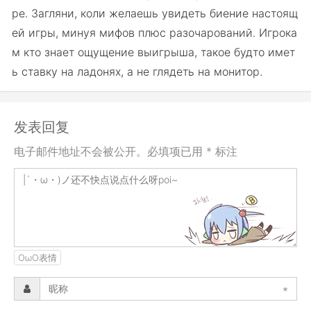
ре. Загляни, коли желаешь увидеть биение настоящ
ей игры, минуя мифов плюс разочарований. Игрока
м кто знает ощущение выигрыша, такое будто имет
ь ставку на ладонях, а не глядеть на монитор.
发表回复
电子邮件地址不会被公开。必填项已用 * 标注
OωO表情
*