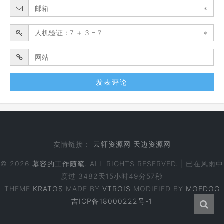
*
*
友情链接：
云轩资源网
天边资源网
© 2026
慕容的工作随笔
. ALL RIGHTS RESERVED. | 已在风雨中
度过
3482天15小时49分57秒
THEME
KRATOS
MADE BY
VTROIS
MODIFIED BY
MOEDOG
吉ICP备18000222号-1