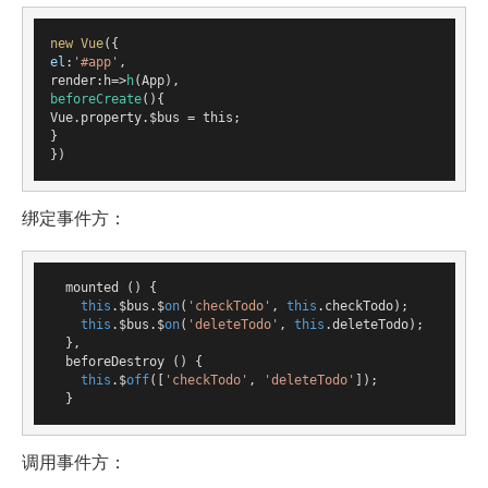
new
Vue
el
:
'#app'
,

render:h=>
h
beforeCreate
(){

Vue.property.$bus = this;

}

})
绑定事件方：
  mounted () {

this
.$bus.$
on
(
'checkTodo'
, 
this
.checkTodo);

this
.$bus.$
on
(
'deleteTodo'
, 
this
.deleteTodo);

  },

  beforeDestroy () {

this
.$
off
([
'checkTodo'
, 
'deleteTodo'
]);

  }
调用事件方：