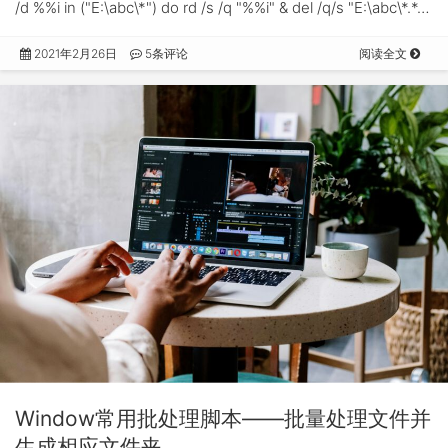
/d %%i in ("E:\abc\*") do rd /s /q "%%i" & del /q/s "E:\abc\*.*…
2021年2月26日
5条评论
阅读全文
Window常用批处理脚本——批量处理文件并
生成相应文件夹