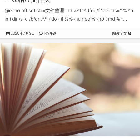
@echo off set str=文件整理 md %str% (for /f "delims=" %%a
in ('dir /a-d /b/on,*.*') do ( if %%~na neq %~n0 ( md %~…
2020年7月9日
1条评论
阅读全文