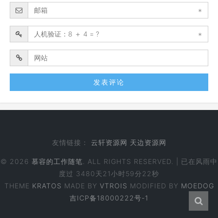
*
*
友情链接：
云轩资源网
天边资源网
© 2026
慕容的工作随笔
. ALL RIGHTS RESERVED. | 已在风雨中
度过
3480天21小时59分23秒
THEME
KRATOS
MADE BY
VTROIS
MODIFIED BY
MOEDOG
吉ICP备18000222号-1