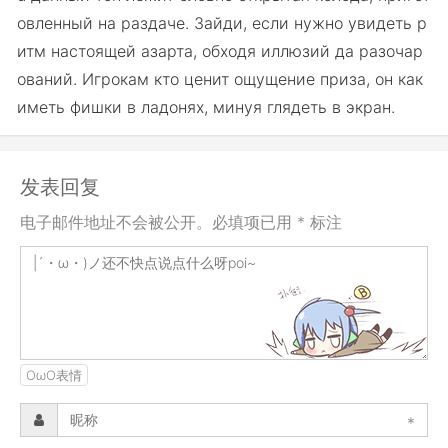
овленный на раздаче. Зайди, если нужно увидеть р
итм настоящей азарта, обходя иллюзий да разочар
ований. Игрокам кто ценит ощущение приза, он как
иметь фишки в ладонях, минуя глядеть в экран.
发表回复
电子邮件地址不会被公开。必填项已用 * 标注
OωO表情
*