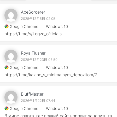
AceSorcerer
2025年12月5日 02:05
Google Chrome
Windows 10
https://t.me/s/Legzo_officials
RoyalFlusher
2025年12月23日 08:50
Google Chrome
Windows 10
https://t.me/kazino_s_minimalnym_depozitom/7
BluffMaster
2026年1月22日 07:44
Google Chrome
Windows 10
В мире азарта, где всякий сайт норовит зацепить га