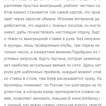
рантиями простых выигрышей, рейтинг честных са
йтов казино становится той самой картой, что пров
одит через заросли обмана. Игрокам ветеранов да
дебютантов, что надоел с ложных посулов, он инстр
умент, дабы почувствовать настоящую отдачу, будт
о тяжесть выигрышной ставки в руке. Без ненужно
й ерунды, лишь проверенные клубы, там отдача не
только число, а конкретная везение.Подобрано из г
угловых запросов, будто паутина, которая захватыв
ает наиболее актуальные веяния по сети. Здесь нет
роли для шаблонных приёмов, каждый момент слов
но ставка в столе, там блеф раскрывается сразу. Ха
йроллеры понимают: по России тон разговора на по
дтекстом, в котором юмор притворяется словно на
мёк, позволяет миновать ловушек.В www.don8play.r
u данный топ лежит словно открытая колода, пригот