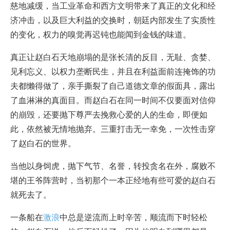
慈地减缓，当工业革命和西方文明带来了真正的文化和经
济冲击，以及巨大利益的交换时，朝廷内部发生了实质性
的变化，权力的嗅觉再迟钝也能闻到金钱的味道。
真正让赵白石天地崩塌的是张长清的反目，无耻、贪婪、
见利忘义、以权力垄断民生，并且在利益面前连掩饰的功
夫都懒得做了，亲手撕裂了自己道德文章的假面具，露出
了血淋淋的真面目。而赵白石在同一时间不仅要面对信仰
的崩毁，还要抛下尊严去挽救心爱的人的生命，即便如
此，依然被无情地抛弃。三重打击无一幸免，一次性击穿
了赵白石的世界。
当他以身饲虎，抛下气节、名誉，转投贪名在外，腐败不
堪的王爷阵营时，当初那个一本正经地有些可爱的赵白石
就死去了。
一条船在
激浪
中总是逆流而上时辛苦，顺流而下时轻松