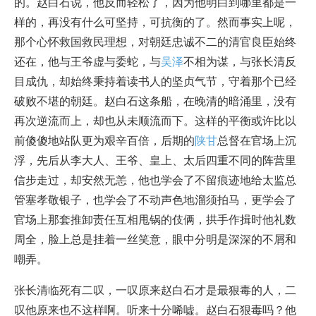
的。赵白石说，他反而轻松了，因为他明白到哪里都是一
样的，再没有什么可坚持，可抗衡的了。然而事实上呢，
那个心怀救国救民理想，对朝廷忠诚不二的清官良臣始终
还在，他与王爷虚与委蛇，与
吴泽
不相为谋，与张长清反
目成仇，却始终秉持着读书人的坚贞气节，守着那个已经
破败不堪的朝廷。赵白石这条船，在晚清的暗涌里，没有
再次逆流而上，却也从未顺流而下。这样的平衡或许比以
前傻傻地站队更为艰辛百倍，后期的
陕甘
总督在官场上沉
浮，先后从李大人、王爷、皇上、太后四重不同的阵营里
信步走过，却安然无恙，他也学会了不留痕迹地给太监总
管塞孝敬银子，也学会了不动声色地溜须拍马，更学会了
官场上那套推卸责任互相甩锅的伎俩，拱手作揖时他礼数
周全，脸上总是挂着一丝笑意，眼中分明是深深的不屑和
嘲弄。
张长清临死有二叹，一叹原来赵白石才是最狠毒的人，二
叹他原来也不这样啊。听来十分唏嘘。赵白石狠毒吗？他