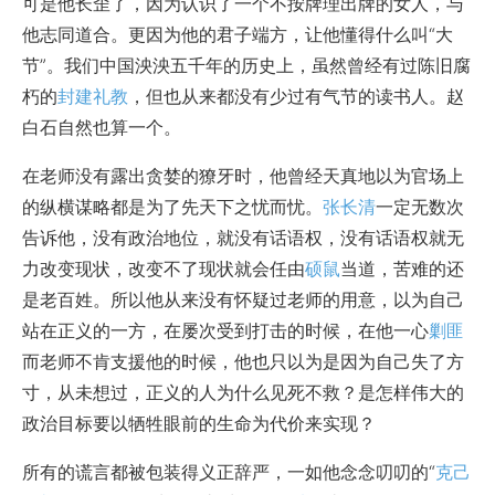
可是他长歪了，因为认识了一个不按牌理出牌的女人，与
他志同道合。更因为他的君子端方，让他懂得什么叫“大
节”。我们中国泱泱五千年的历史上，虽然曾经有过陈旧腐
朽的
封建礼教
，但也从来都没有少过有气节的读书人。赵
白石自然也算一个。
在老师没有露出贪婪的獠牙时，他曾经天真地以为官场上
的纵横谋略都是为了先天下之忧而忧。
张长清
一定无数次
告诉他，没有政治地位，就没有话语权，没有话语权就无
力改变现状，改变不了现状就会任由
硕鼠
当道，苦难的还
是老百姓。所以他从来没有怀疑过老师的用意，以为自己
站在正义的一方，在屡次受到打击的时候，在他一心
剿匪
而老师不肯支援他的时候，他也只以为是因为自己失了方
寸，从未想过，正义的人为什么见死不救？是怎样伟大的
政治目标要以牺牲眼前的生命为代价来实现？
所有的谎言都被包装得义正辞严，一如他念念叨叨的“
克己