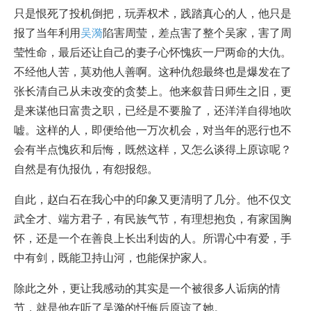
只是恨死了投机倒把，玩弄权术，践踏真心的人，他只是
报了当年利用
吴漪
陷害周莹，差点害了整个吴家，害了周
莹性命，最后还让自己的妻子心怀愧疚一尸两命的大仇。
不经他人苦，莫劝他人善啊。这种仇怨最终也是爆发在了
张长清自己从未改变的贪婪上。他来叙昔日师生之旧，更
是来谋他日富贵之职，已经是不要脸了，还洋洋自得地吹
嘘。这样的人，即便给他一万次机会，对当年的恶行也不
会有半点愧疚和后悔，既然这样，又怎么谈得上原谅呢？
自然是有仇报仇，有怨报怨。
自此，赵白石在我心中的印象又更清明了几分。他不仅文
武全才、端方君子，有民族气节，有理想抱负，有家国胸
怀，还是一个在善良上长出利齿的人。所谓心中有爱，手
中有剑，既能卫持山河，也能保护家人。
除此之外，更让我感动的其实是一个被很多人诟病的情
节，就是他在听了吴漪的忏悔后原谅了她。