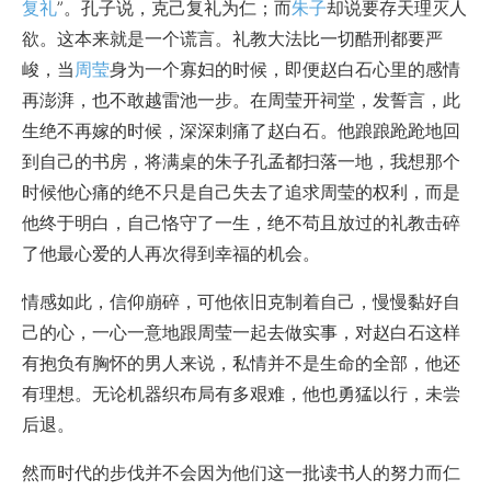
复礼
”。孔子说，克己复礼为仁；而
朱子
却说要存天理灭人
欲。这本来就是一个谎言。礼教大法比一切酷刑都要严
峻，当
周莹
身为一个寡妇的时候，即便赵白石心里的感情
再澎湃，也不敢越雷池一步。在周莹开祠堂，发誓言，此
生绝不再嫁的时候，深深刺痛了赵白石。他踉踉跄跄地回
到自己的书房，将满桌的朱子孔孟都扫落一地，我想那个
时候他心痛的绝不只是自己失去了追求周莹的权利，而是
他终于明白，自己恪守了一生，绝不苟且放过的礼教击碎
了他最心爱的人再次得到幸福的机会。
情感如此，信仰崩碎，可他依旧克制着自己，慢慢黏好自
己的心，一心一意地跟周莹一起去做实事，对赵白石这样
有抱负有胸怀的男人来说，私情并不是生命的全部，他还
有理想。无论机器织布局有多艰难，他也勇猛以行，未尝
后退。
然而时代的步伐并不会因为他们这一批读书人的努力而仁