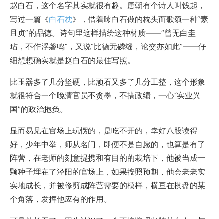
赵白石，这个名字其实就很有趣。唐朝有个诗人叫钱起，
写过一篇《
白石枕
》，借着咏白石做的枕头而歌颂一种“素
且贞”的品德。诗句里这样描绘这种材质——“曾无白圭
玷，不作浮磬鸣”，又说“比德无磷缁，论交亦如此”——仔
细想想确实就是赵白石的最佳写照。
比玉器多了几分坚硬，比顽石又多了几分工整，这个形象
就很符合一个晚清官员不贪墨，不搞政绩，一心“实业兴
国”的政治抱负。
显而易见在官场上玩愣的，是吃不开的，幸好八股读得
好，少年中举，师从名门，即便不是自愿的，也算是有了
阵营，在老师的刻意提携和有目的的栽培下，他被当成一
颗种子埋在了泾阳的官场上，如果按照预期，他会老老实
实地成长，并被修剪成阵营需要的模样，横亘在棋盘的某
个角落，发挥他应有的作用。