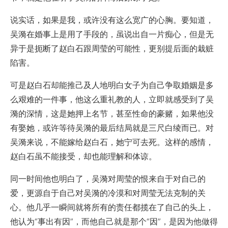
说实话，如果是我，或许没有这么宽广的心胸。要知道，
吴漪在婚事上是用了手段的，虽说出自一片痴心，但是无
异于是扼断了赵白石跟周莹的可能性，更别提后面的栽赃
陷害。
可是赵白石却能推己及人地明白女子为自己争取婚姻是多
么艰难的一件事，他这么重礼教的人，立即就感受到了吴
漪的深情，这是她押上名节，甚至性命的豪赌，如果他没
有娶她，或许等待吴漪的最后结局就是三尺白绫而已。对
吴漪来说，不能嫁给赵白石，她宁可去死。这样的感情，
赵白石虽不能接受，却也能理解和体谅。
同一时间他也明白了，吴漪对周莹的恨来自于对自己的
爱，更源自于自己对吴漪的冷漠和对周莹无法克制的关
心。他几乎一瞬间就将所有的责任都揽在了自己的头上，
他认为“事出有因”，而他自己就是那个“因”，是因为他做得